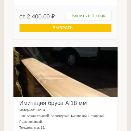
от
2,400.00
₽
Купить в 1 клик
ВЫБРАТЬ ...
Имитация бруса A 18 мм
Материал:
Сосна
.
Лес:
Архангельский, Вологодский, Кировский, Печорский,
Подмосковный
.
Толщина, мм:
18
.