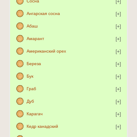
Сосна
Ангарская сосна
Абаш
Амарант
Американский орех
Береза
Бук
Граб
Дуб
Карагач
Кедр канадский