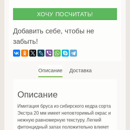
бруса
из
ХОЧУ ПОСЧИТАТЬ!
сибирского
кедра
Добавить себе, чтобы не
20
забыть!
мм
Прима
Описание
Доставка
Описание
Имитация бруса из сибирского кедра сорта
Экстра 20 мм имеет неповторимый окрас и
нежную равномерную текстуру. Легкий
фитонцидный запах положительно влияет