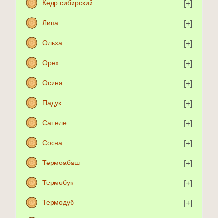
Кедр сибирский
Липа
Ольха
Орех
Осина
Падук
Сапеле
Сосна
Термоабаш
Термобук
Термодуб