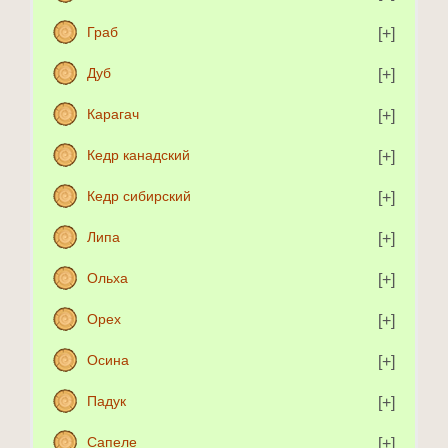
Граб
Дуб
Карагач
Кедр канадский
Кедр сибирский
Липа
Ольха
Орех
Осина
Падук
Сапеле