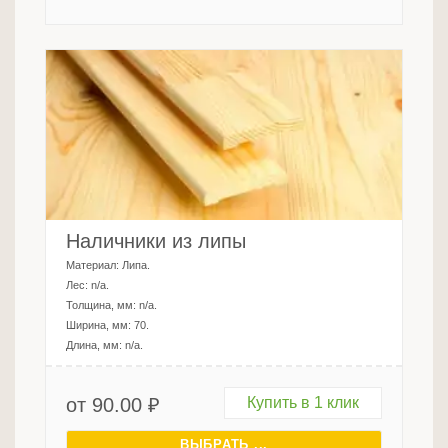
Наличники из липы
Материал:
Липа
.
Лес:
n/a
.
Толщина, мм:
n/a
.
Ширина, мм:
70
.
Длина, мм:
n/a
.
от
90.00
₽
Купить в 1 клик
ВЫБРАТЬ ...