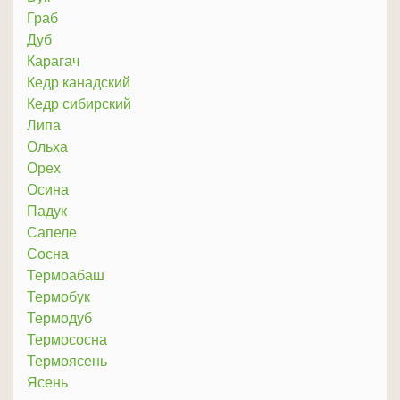
Граб
Дуб
Карагач
Кедр канадский
Кедр сибирский
Липа
Ольха
Орех
Осина
Падук
Сапеле
Сосна
Термоабаш
Термобук
Термодуб
Термососна
Термоясень
Ясень