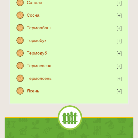
Сапеле
Сосна
Термоабаш
Термобук
Термодуб
Термососна
Термоясень
Ясень