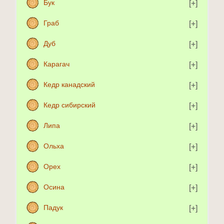
Бук
Граб
Дуб
Карагач
Кедр канадский
Кедр сибирский
Липа
Ольха
Орех
Осина
Падук