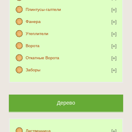
Плинтусы-галтели
Фанера
Утеплители
Ворота
Откатные Ворота
Заборы
Дерево
Лиственница