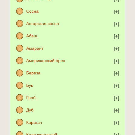
Сосна
Ангарская сосна
Абаш
Амарант
Американский орех
Береза
Бук
Граб
Дуб
Карагач
Кедр канадский