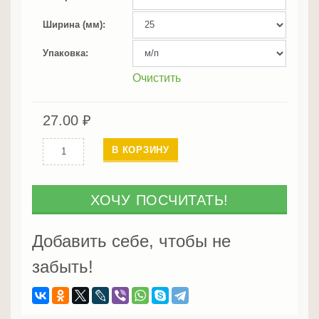
Ширина (мм)
Упаковка
Очистить
27.00
₽
Количество
В КОРЗИНУ
Уголки
из
сосны
ХОЧУ ПОСЧИТАТЬ!
25
мм
Добавить себе, чтобы не
забыть!