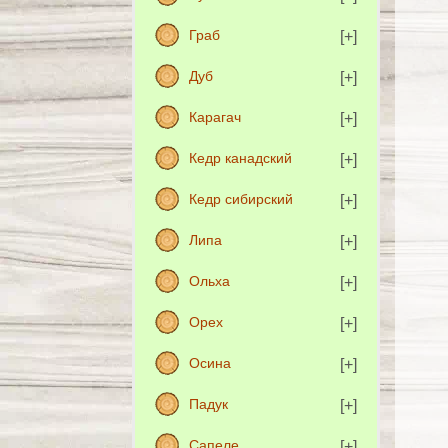
Граб
Дуб
Карагач
Кедр канадский
Кедр сибирский
Липа
Ольха
Орех
Осина
Падук
Сапеле