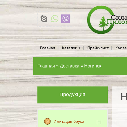
Главная
Каталог
Прайс-лист
Как за
Главная
»
Доставка
»
Ногинск
Н
Продукция
Имитация бруса