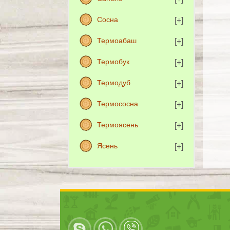
Сосна
Термоабаш
Термобук
Термодуб
Термососна
Термоясень
Ясень