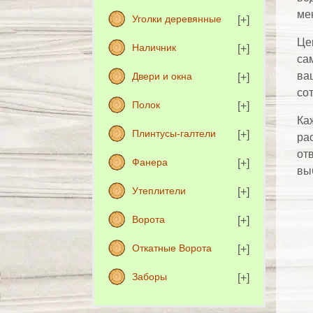
ме
Уголки деревянные
Це
Наличник
сам
ва
Двери и окна
со
Полок
Ка
Плинтусы-галтели
ра
от
Фанера
вы
Утеплители
Ворота
Откатные Ворота
Заборы