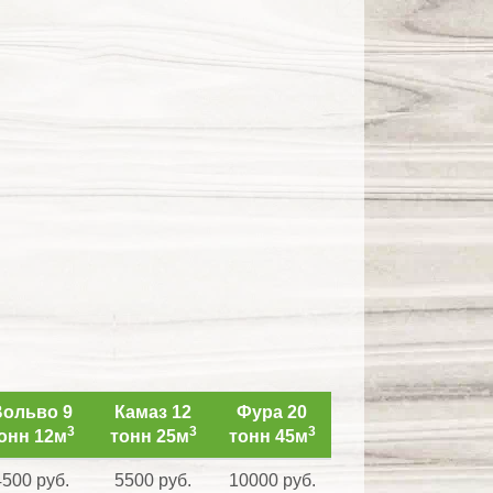
ольво 9
Камаз 12
Фура 20
3
3
3
онн 12м
тонн 25м
тонн 45м
4500 руб.
5500 руб.
10000 руб.