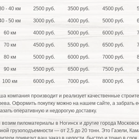
30 - 40 км
2500 руб.
3500 руб.
4500 руб.
40 - 50 км
3000 руб.
4000 руб.
5000 руб.
60 км
4000 руб.
5000 руб.
6000 руб.
70 км
4500 руб.
5500 руб.
6500 руб.
80 км
5000 руб.
6000 руб.
7000 руб.
90 км
5500 руб.
6500 руб.
7500 руб.
100 км
6000 руб.
7000 руб.
8000 руб.
ша компания производит и реализует качественные строит
рева. Оформить покупку можно на нашем сайте, а забрать 
казать оперативную и недорогую доставку.
 возим пиломатериалы в Ногинск и другие города Московской
зной грузоподъемности — от 2,5 до 20 тонн. Это Газели, Ка
дители привезут ваш заказ в целости, быстро и точно в сро