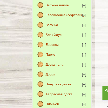
Вагонка штиль
Евровагонка (софтлайн)
Вагонка
Блок Хаус
Европол
Паркет
Доска пола
Доски
Палубная доска
Р
Террасная доска
Планкен