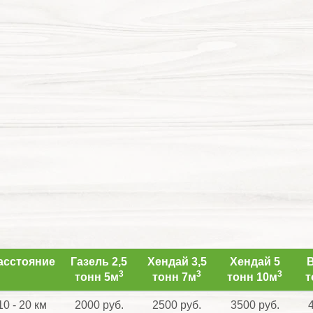
асстояние
Газель 2,5
Хендай 3,5
Хендай 5
В
3
3
3
тонн 5м
тонн 7м
тонн 10м
т
10 - 20 км
2000 руб.
2500 руб.
3500 руб.