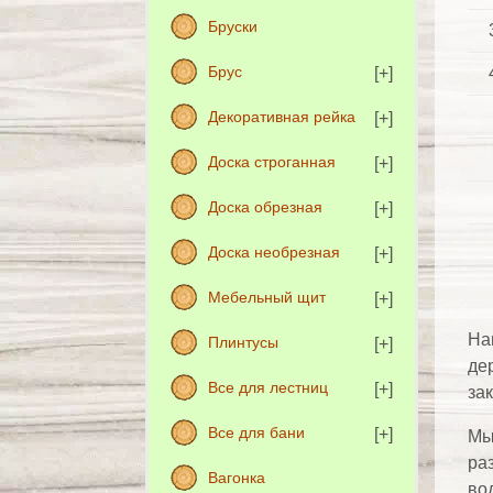
Бруски
Брус
Декоративная рейка
Доска строганная
Доска обрезная
Доска необрезная
Мебельный щит
На
Плинтусы
де
Все для лестниц
за
Все для бани
Мы
ра
Вагонка
во