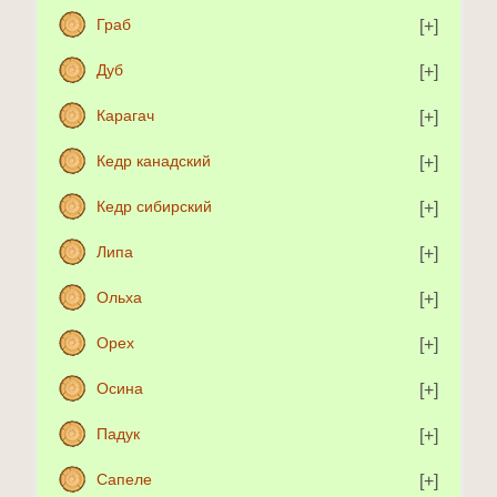
Граб
Дуб
Карагач
Кедр канадский
Кедр сибирский
Липа
Ольха
Орех
Осина
Падук
Сапеле