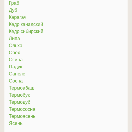
Граб
Дуб
Карагач
Кедр канадский
Кедр сибирский
Липа
Ольха
Орех
Осина
Падук
Сапеле
Сосна
Термоабаш
Термобук
Термодуб
Термососна
Термоясень
Ясень