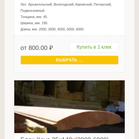
Лес:
Архангельский, Вологодский, Кировский, Печорский,
Подмосковный
.
Толщина, мм:
45
.
Ширина, мм:
190
.
Длина, мм:
2000, 3000, 4000, 5000, 6000
.
от
800.00
₽
Купить в 1 клик
ВЫБРАТЬ ...