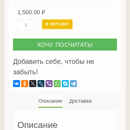
1,500.00
₽
Количество
В КОРЗИНУ
Блок
Хаус
45х230х(2000-
ХОЧУ ПОСЧИТАТЬ!
6000)
Сорт
Добавить себе, чтобы не
С
забыть!
Описание
Доставка
Описание