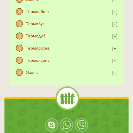
Термоабаш
Термобук
Термодуб
Термососна
Термоясень
Ясень