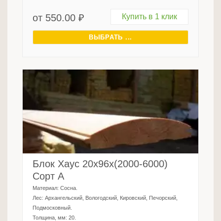
от
550.00
₽
Купить в 1 клик
ВЫБРАТЬ ...
Блок Хаус 20х96х(2000-6000)
Сорт А
Материал:
Сосна
.
Лес:
Архангельский, Вологодский, Кировский, Печорский,
Подмосковный
.
Толщина, мм:
20
.