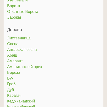
Утеплители
Ворота
Откатные Ворота
Заборы
Дерево
Лиственница
Сосна
Ангарская сосна
Абаш
Амарант
Американский орех
Береза
Бук
Граб
Дуб
Карагач
Кедр канадский
Кедр сибирский