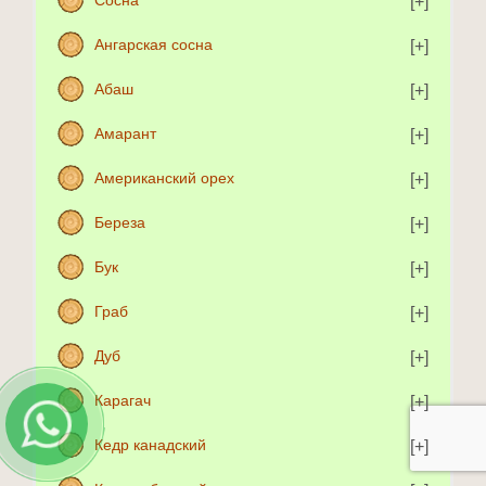
Сосна
Ангарская сосна
Абаш
Амарант
Американский орех
Береза
Бук
Граб
Дуб
Карагач
Кедр канадский