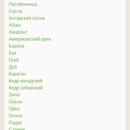
Лиственница
Сосна
Ангарская сосна
Абаш
Амарант
Американский орех
Береза
Бук
Граб
Дуб
Карагач
Кедр канадский
Кедр сибирский
Липа
Ольха
Орех
Осина
Падук
Сапеле