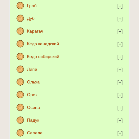
Граб
Дуб
Карагач
Кедр канадский
Кедр сибирский
Липа
Ольха
Орех
Осина
Падук
Сапеле