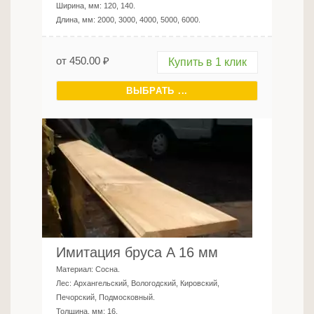
Ширина, мм:
120, 140
.
Длина, мм:
2000, 3000, 4000, 5000, 6000
.
от
450.00
₽
Купить в 1 клик
ВЫБРАТЬ ...
Имитация бруса A 16 мм
Материал:
Сосна
.
Лес:
Архангельский, Вологодский, Кировский,
Печорский, Подмосковный
.
Толщина, мм:
16
.