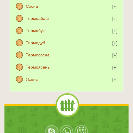
Сосна
Термоабаш
Термобук
Термодуб
Термососна
Термоясень
Ясень