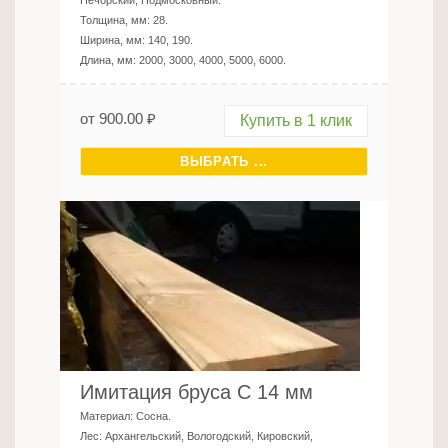
Печорский, Подмосковный
.
Толщина, мм:
28
.
Ширина, мм:
140, 190
.
Длина, мм:
2000, 3000, 4000, 5000, 6000
.
от
900.00
₽
Купить в 1 клик
ВЫБРАТЬ ...
Имитация бруса C 14 мм
Материал:
Сосна
.
Лес:
Архангельский, Вологодский, Кировский,